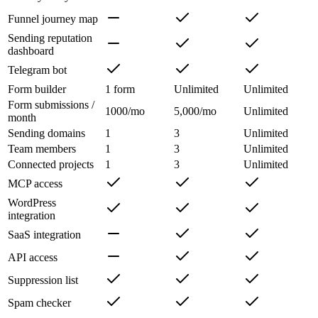
Funnel journey map
Sending reputation
dashboard
Telegram bot
Form builder
1 form
Unlimited
Unlimited
Form submissions /
1000/mo
5,000/mo
Unlimited
month
Sending domains
1
3
Unlimited
Team members
1
3
Unlimited
Connected projects
1
3
Unlimited
MCP access
WordPress
integration
SaaS integration
API access
Suppression list
Spam checker