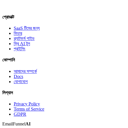
প্রোডাক্ট
SaaS টিমের জন্য
ফিচার
প্ল্যাটফর্ম গাইড
ফ্রি AI টুল
প্রাইসিং
কোম্পানি
আমাদের সম্পর্কে
Docs
যোগাযোগ
লিগ্যাল
Privacy Policy
Terms of Service
GDPR
EmailFunnel
AI