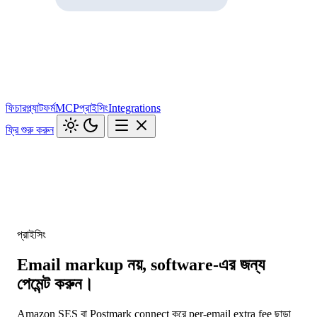
ফিচার
প্ল্যাটফর্ম
MCP
প্রাইসিং
Integrations
ফ্রি শুরু করুন
প্রাইসিং
Email markup নয়, software-এর জন্য
পেমেন্ট করুন।
Amazon SES বা Postmark connect করে per-email extra fee ছাড়া