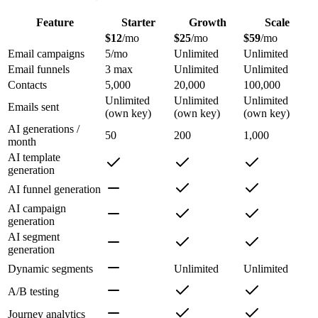
Feature
Starter
Growth
Scale
$12
/mo
$25
/mo
$59
/mo
Email campaigns
5/mo
Unlimited
Unlimited
Email funnels
3 max
Unlimited
Unlimited
Contacts
5,000
20,000
100,000
Unlimited
Unlimited
Unlimited
Emails sent
(own key)
(own key)
(own key)
AI generations /
50
200
1,000
month
AI template
generation
AI funnel generation
AI campaign
generation
AI segment
generation
Dynamic segments
Unlimited
Unlimited
A/B testing
Journey analytics