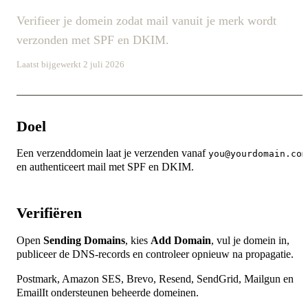
Verifieer je domein zodat mail vanuit je merk wordt
verzonden met SPF en DKIM.
Laatst bijgewerkt 2 juli 2026
Doel
Een verzenddomein laat je verzenden vanaf
you@yourdomain.com
en authenticeert mail met SPF en DKIM.
Verifiëren
Open
Sending Domains
, kies
Add Domain
, vul je domein in,
publiceer de DNS-records en controleer opnieuw na propagatie.
Postmark, Amazon SES, Brevo, Resend, SendGrid, Mailgun en
EmailIt ondersteunen beheerde domeinen.