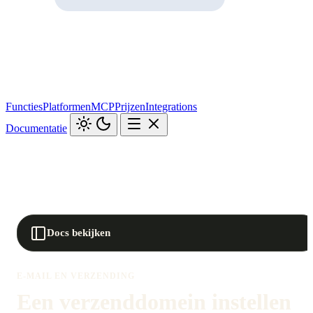
Functies
Platformen
MCP
Prijzen
Integrations
Documentatie
Docs bekijken
E-MAIL EN VERZENDING
Een verzenddomein instellen