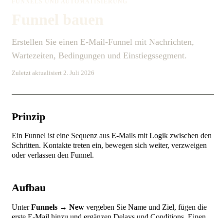
FUNNELS UND AUTOMATISIERUNG
Funnel bauen
Erstellen Sie einen E-Mail-Funnel mit Nachrichten,
Wartezeiten, Bedingungen und Einstiegssegment.
Zuletzt aktualisiert 2. Juli 2026
Prinzip
Ein Funnel ist eine Sequenz aus E-Mails mit Logik zwischen den
Schritten. Kontakte treten ein, bewegen sich weiter, verzweigen
oder verlassen den Funnel.
Aufbau
Unter
Funnels → New
vergeben Sie Name und Ziel, fügen die
erste E-Mail hinzu und ergänzen Delays und Conditions. Einen