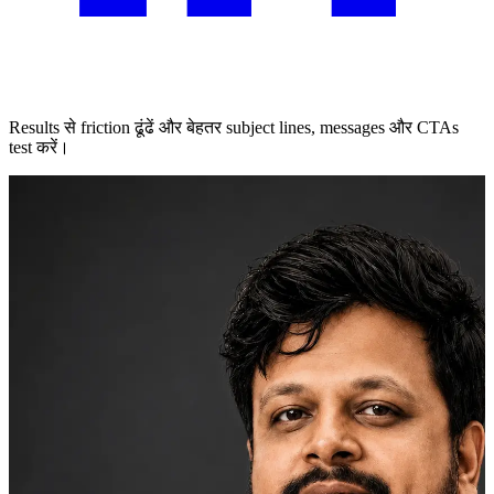
Results से friction ढूंढें और बेहतर subject lines, messages और CTAs
test करें।