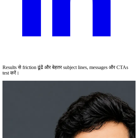
Results से friction ढूंढें और बेहतर subject lines, messages और CTAs
test करें।