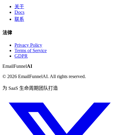
关于
Docs
联系
法律
Privacy Policy
Terms of Service
GDPR
EmailFunnel
AI
© 2026 EmailFunnelAI. All rights reserved.
为 SaaS 生命周期团队打造