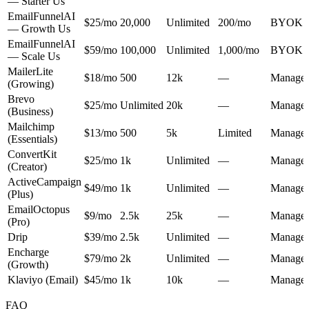
— Starter
Us
EmailFunnelAI
$25/mo
20,000
Unlimited
200/mo
BYOK
— Growth
Us
EmailFunnelAI
$59/mo
100,000
Unlimited
1,000/mo
BYOK
— Scale
Us
MailerLite
$18/mo
500
12k
—
Manage
(Growing)
Brevo
$25/mo
Unlimited
20k
—
Manage
(Business)
Mailchimp
$13/mo
500
5k
Limited
Manage
(Essentials)
ConvertKit
$25/mo
1k
Unlimited
—
Manage
(Creator)
ActiveCampaign
$49/mo
1k
Unlimited
—
Manage
(Plus)
EmailOctopus
$9/mo
2.5k
25k
—
Manage
(Pro)
Drip
$39/mo
2.5k
Unlimited
—
Manage
Encharge
$79/mo
2k
Unlimited
—
Manage
(Growth)
Klaviyo (Email)
$45/mo
1k
10k
—
Manage
FAQ