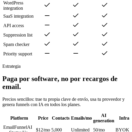
WordPress
integration
SaaS integration
API access
Suppression list
Spam checker
Priority support
Estrategia
Paga por software, no por recargos de
email.
Precios sencillos: trae tu propia clave de envío, usa tu proveedor y
genera funnels con IA en todos los planes.
AI
Platform
Price
Contacts
Emails/mo
Infra
generation
EmailFunnelAI
$12/mo
5,000
Unlimited
50/mo
BYOK