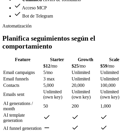
Acceso MCP
Bot de Telegram
Automatización
Planifica seguimientos según el
comportamiento
Feature
Starter
Growth
Scale
$12
/mo
$25
/mo
$59
/mo
Email campaigns
5/mo
Unlimited
Unlimited
Email funnels
3 max
Unlimited
Unlimited
Contacts
5,000
20,000
100,000
Unlimited
Unlimited
Unlimited
Emails sent
(own key)
(own key)
(own key)
AI generations /
50
200
1,000
month
AI template
generation
AI funnel generation