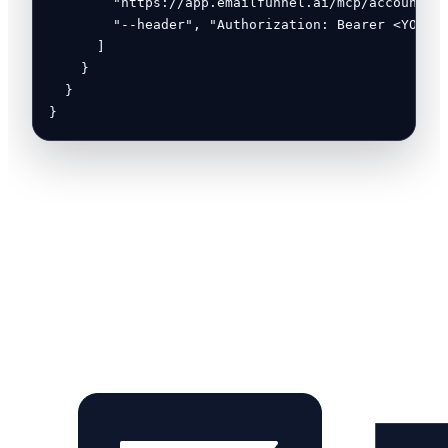
        "https://app.emailfunnel.ai/mcp/account",

        "--header", "Authorization: Bearer <YOUR_T
      ]

    }

  }

}