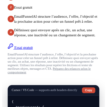
Essai gratuit
2
EmailFunnelAI structure l’audience, l’offre, l’objectif et
3
la prochaine action pour créer un funnel prêt à relire.
Définissez quoi envoyer après un clic, un achat, une
4
réponse, une inactivité ou un changement de segment.
Essai gratuit
EmailFunnelAI structure l’audience, l’offre, l’objectif et la prochaine
action pour créer un funnel prêt à relire. Définissez quoi envoyer après
un clic, un achat, une réponse, une inactivité ou un changement de
segment. Utilisez les résultats pour repérer les frictions et tester de
meilleurs objets, messages et CTA.
Préparez des relances selon le
comportement
Cursor / VS Code
— supports auth headers directly
Copy
{
