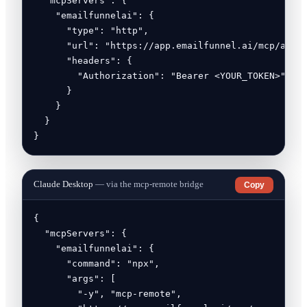
  "mcpServers": {

    "emailfunnelai": {

      "type": "http",

      "url": "https://app.emailfunnel.ai/mcp/accou
      "headers": {

        "Authorization": "Bearer <YOUR_TOKEN>"

      }

    }

  }

}
Claude Desktop
— via the mcp-remote bridge
Copy
{

  "mcpServers": {

    "emailfunnelai": {

      "command": "npx",

      "args": [

        "-y", "mcp-remote",
