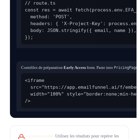
// route.ts

const res = await fetch(process.env.EFA_W
  method: 'POST',

  headers: { 'X-Project-Key': process.env
  body: JSON.stringify({ email, name }),

});
Contrôles de préparation
Early Access
form. Paste into
PricingPage
<iframe

  src="https://app.emailfunnel.ai/f/embed
  width="100%" style="border:none;min-hei
/>
Variantes utiles
Utilisez les résultats pour repérer les