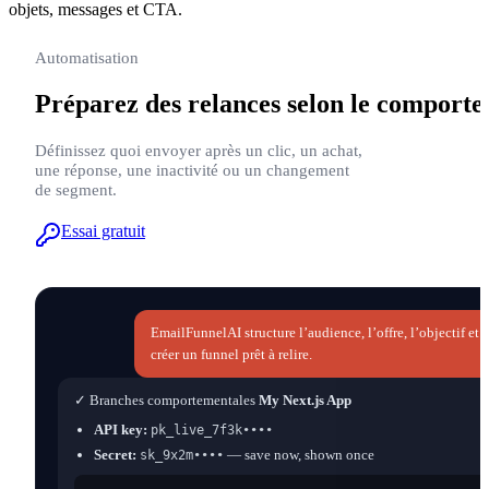
objets, messages et CTA.
Automatisation
Préparez des relances selon le comport
Définissez quoi envoyer après un clic, un achat,
une réponse, une inactivité ou un changement
de segment.
Essai gratuit
EmailFunnelAI structure l’audience, l’offre, l’objectif et
créer un funnel prêt à relire.
✓ Branches comportementales
My Next.js App
API key:
pk_live_7f3k••••
Secret:
— save now, shown once
sk_9x2m••••