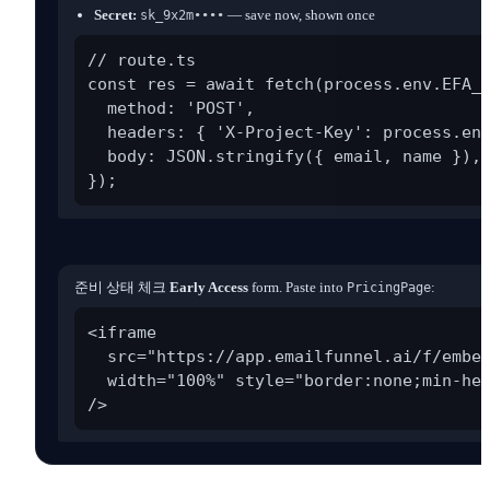
Secret:
— save now, shown once
sk_9x2m••••
// route.ts

const res = await fetch(process.env.EFA_W
  method: 'POST',

  headers: { 'X-Project-Key': process.env
  body: JSON.stringify({ email, name }),

});
준비 상태 체크
Early Access
form. Paste into
:
PricingPage
<iframe

  src="https://app.emailfunnel.ai/f/embed
  width="100%" style="border:none;min-hei
/>