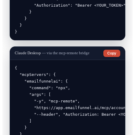
        "Authorization": "Bearer <YOUR_TOKEN>"

      }

    }

  }

}
Claude Desktop
— via the mcp-remote bridge
Copy
{

  "mcpServers": {

    "emailfunnelai": {

      "command": "npx",

      "args": [

        "-y", "mcp-remote",

        "https://app.emailfunnel.ai/mcp/account",

        "--header", "Authorization: Bearer <YOUR_T
      ]

    }

  }
