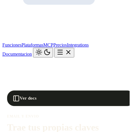
Funciones
Plataformas
MCP
Precios
Integrations
Documentacion
Ver docs
EMAIL Y ENVIO
Trae tus propias claves