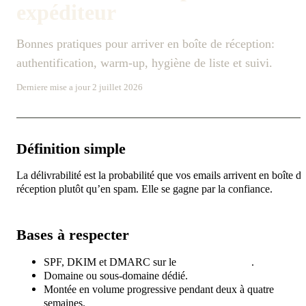
expéditeur
Bonnes pratiques pour arriver en boîte de réception:
authentification, warm-up, hygiène de liste et suivi.
Derniere mise a jour 2 juillet 2026
Définition simple
La délivrabilité est la probabilité que vos emails arrivent en boîte de
réception plutôt qu’en spam. Elle se gagne par la confiance.
Bases à respecter
SPF, DKIM et DMARC sur le
domaine d’envoi
.
Domaine ou sous-domaine dédié.
Montée en volume progressive pendant deux à quatre
semaines.