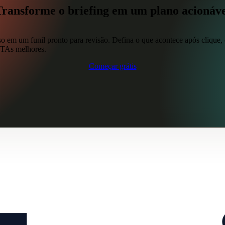
Transforme o briefing em um plano acionáve
so em um funil pronto para revisão. Defina o que acontece após clique
 CTAs melhores.
Começar grátis