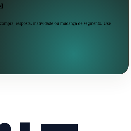
l
, compra, resposta, inatividade ou mudança de segmento. Use