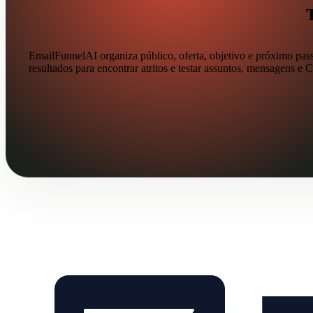
EmailFunnelAI organiza público, oferta, objetivo e próximo pas
resultados para encontrar atritos e testar assuntos, mensagens e