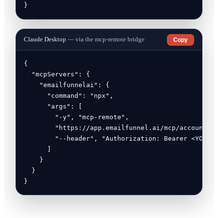
}
Claude Desktop
— via the mcp-remote bridge
Copy
{

  "mcpServers": {

    "emailfunnelai": {

      "command": "npx",

      "args": [

        "-y", "mcp-remote",

        "https://app.emailfunnel.ai/mcp/account",

        "--header", "Authorization: Bearer <YOUR_T
      ]

    }

  }

}