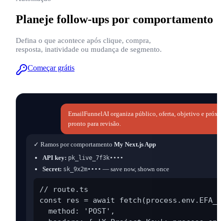
Planeje follow-ups por comportamento
Defina o que acontece após clique, compra,
resposta, inatividade ou mudança de segmento.
Começar grátis
EmailFunnelAI organiza público, oferta, objetivo e próx
pronto para revisão.
✓ Ramos por comportamento
My Next.js App
API key:
pk_live_7f3k••••
Secret:
— save now, shown once
sk_9x2m••••
// route.ts

const res = await fetch(process.env.EFA_W
  method: 'POST',
