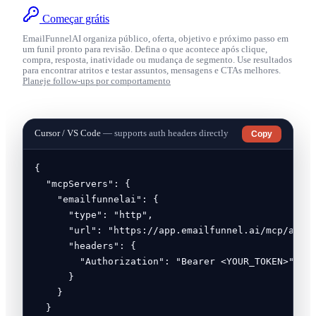
Começar grátis
EmailFunnelAI organiza público, oferta, objetivo e próximo passo em
um funil pronto para revisão. Defina o que acontece após clique,
compra, resposta, inatividade ou mudança de segmento. Use resultados
para encontrar atritos e testar assuntos, mensagens e CTAs melhores.
Planeje follow-ups por comportamento
Cursor / VS Code
— supports auth headers directly
Copy
{

  "mcpServers": {

    "emailfunnelai": {

      "type": "http",

      "url": "https://app.emailfunnel.ai/mcp/accou
      "headers": {

        "Authorization": "Bearer <YOUR_TOKEN>"

      }

    }

  }
