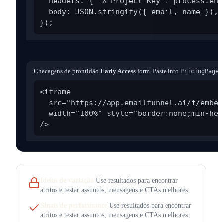
  headers: { 'X-Project-Key': process.env
  body: JSON.stringify({ email, name }),

});
Checagens de prontidão
Early Access
form. Paste into
:
PricingPage
<iframe

  src="https://app.emailfunnel.ai/f/embed
  width="100%" style="border:none;min-hei
/>
Ideias de variação
Use resultados para encontrar
atritos e testar assuntos, mensagens e CTAs melhores.
Sinais de performance
Use resultados para encontrar
atritos e testar assuntos, mensagens e CTAs melhores.